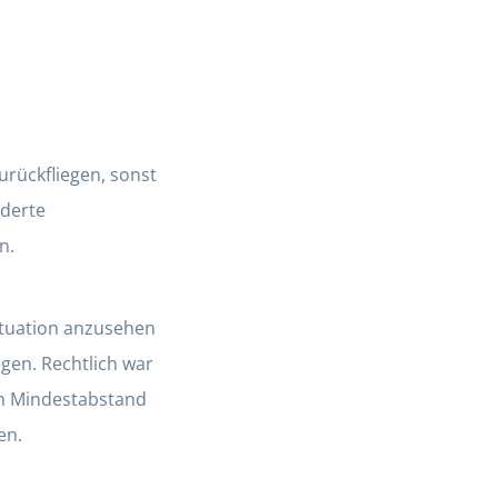
rückfliegen, sonst
nderte
n.
Situation anzusehen
gen. Rechtlich war
en Mindestabstand
en.