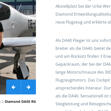
Abstellplatz bei der Urbe We
Diamond Entwicklungsabteilun
neue Flugzeug und erklärte all
Als DA40 Flieger ist uns sofo
breiter als die DA40, bietet 
und am Rücksitz finden 3 Erwa
Gepäckraum, der bei der DA62 P
lange Motorschnauze des 300 
Flugzeugmotors. Das Cockpit i
ansprechendes Interieur. Dur
als die DA40. Sensationell ist
n 2
Diamond DA50 RG
Steigleistung und Reisegeschw