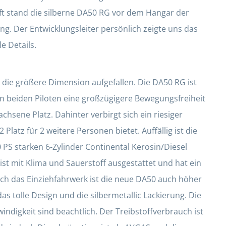
rft stand die silberne DA50 RG vor dem Hangar der
g. Der Entwicklungsleiter persönlich zeigte uns das
e Details.
rt die größere Dimension aufgefallen. Die DA50 RG ist
den beiden Piloten eine großzügigere Bewegungsfreiheit
chsene Platz. Dahinter verbirgt sich ein riesiger
latz für 2 weitere Personen bietet. Auffällig ist die
PS starken 6-Zylinder Continental Kerosin/Diesel
st mit Klima und Sauerstoff ausgestattet und hat ein
ch das Einziehfahrwerk ist die neue DA50 auch höher
 das tolle Design und die silbermetallic Lackierung. Die
Bild 2 von 2
Diamond DA50 RG
indigkeit sind beachtlich. Der Treibstoffverbrauch ist