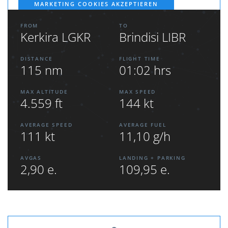
MARKETING COOKIES AKZEPTIEREN
FROM
TO
Kerkira LGKR
Brindisi LIBR
DISTANCE
FLIGHT TIME
115 nm
01:02 hrs
MAX ALTITUDE
MAX SPEED
4.559 ft
144 kt
AVERAGE SPEED
AVERAGE FUEL
111 kt
11,10 g/h
AVGAS
LANDING + PARKING
2,90 e.
109,95 e.