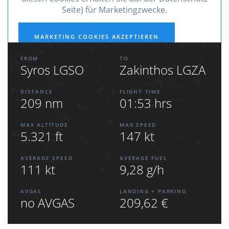
Seite) für Marketingzwecke.
MARKETING COOKIES AKZEPTIEREN
FROM
TO
Syros LGSO
Zakinthos LGZA
DISTANCE
FLIGHT TIME
209 nm
01:53 hrs
MAX ALTITUDE
MAX SPEED
5.321 ft
147 kt
AVERAGE SPEED
AVERAGE FUEL
111 kt
9,28 g/h
AVGAS
LANDING + PARKING
no AVGAS
209,62 €