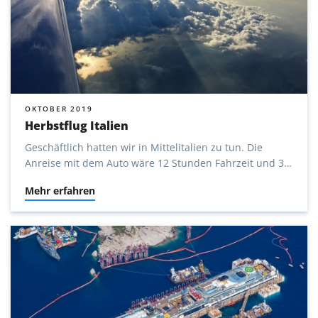
OKTOBER 2019
Herbstflug Italien
Geschäftlich hatten wir in Mittelitalien zu tun. Die
Anreise mit dem Auto wäre 12 Stunden Fahrzeit und 3
Tage Abwesenheit gewesen, mit dem Flugzeug sind es
Mehr erfahren
kaum mehr als 2 Stunden und nur 1 Tag.