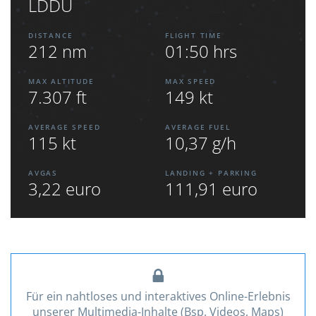
LDDU
DISTANCE
FLIGHT TIME
212 nm
01:50 hrs
MAX ALTITUDE
MAX SPEED
7.307 ft
149 kt
AVERAGE SPEED
AVERAGE FUEL
115 kt
10,37 g/h
AVGAS
LANDING + PARKING
3,22 euro
111,91 euro
Für ein nahtloses und interaktives Online-Erlebnis
unserer Multimedia-Inhalte (Bsp. Videos, Maps)