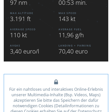
97 nm
00:53 min.
MAX ALTITUDE
MAX SPEED
3.191 ft
143 kt
AVERAGE SPEED
AVERAGE FUEL
110 kt
11,96 g/h
AVGAS
LANDING + PARKING
3,40 euro/l
70,40 euro
Für ein nahtloses und interaktives Online-Erlebnis
unserer Multimedia-Inhalte (Bsp. Videos, Maps)
akzeptieren Sie bitte das Speichern der dafür
notwendigen Cookies (Detailinformationen zu
diesen Cookies erhalten Sie auf der Datenschutz