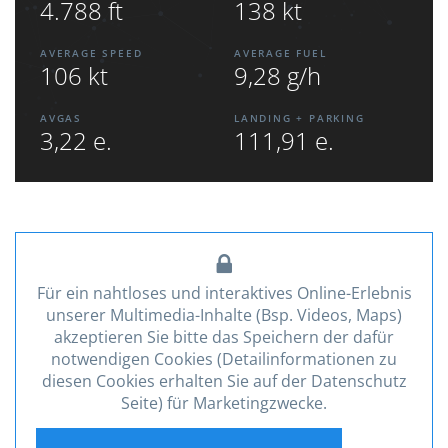
4.788 ft
138 kt
AVERAGE SPEED
AVERAGE FUEL
106 kt
9,28 g/h
AVGAS
LANDING + PARKING
3,22 e.
111,91 e.
Für ein nahtloses und interaktives Online-Erlebnis
unserer Multimedia-Inhalte (Bsp. Videos, Maps)
akzeptieren Sie bitte das Speichern der dafür
notwendigen Cookies (Detailinformationen zu
diesen Cookies erhalten Sie auf der Datenschutz
Seite) für Marketingzwecke.