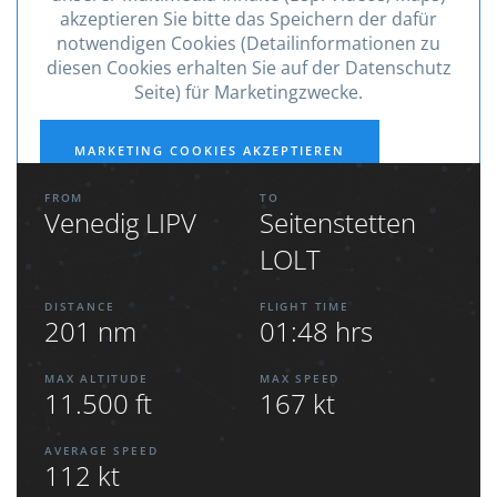
akzeptieren Sie bitte das Speichern der dafür
notwendigen Cookies (Detailinformationen zu
diesen Cookies erhalten Sie auf der Datenschutz
Seite) für Marketingzwecke.
MARKETING COOKIES AKZEPTIEREN
FROM
TO
Venedig LIPV
Seitenstetten
LOLT
DISTANCE
FLIGHT TIME
201 nm
01:48 hrs
MAX ALTITUDE
MAX SPEED
11.500 ft
167 kt
AVERAGE SPEED
112 kt