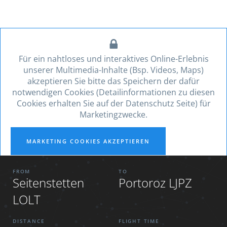
Für ein nahtloses und interaktives Online-Erlebnis
unserer Multimedia-Inhalte (Bsp. Videos, Maps)
akzeptieren Sie bitte das Speichern der dafür
notwendigen Cookies (Detailinformationen zu diesen
Cookies erhalten Sie auf der Datenschutz Seite) für
Marketingzwecke.
MARKETING COOKIES AKZEPTIEREN
FROM
TO
Seitenstetten
Portoroz LJPZ
LOLT
DISTANCE
FLIGHT TIME