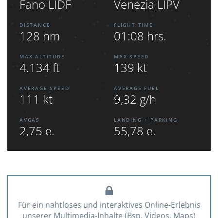
Fano LIDF
Venezia LIPV
DISTANCE
FLIGHT TIME
128 nm
01:08 hrs.
MAX ALTITUDE
MAX SPEED
4.134 ft
139 kt
AVERAGE SPEED
AVERAGE FUEL
111 kt
9,32 g/h
AVGAS
LANDING + PARKING
2,75 e.
55,78 e.
Für ein nahtloses und interaktives Online-Erlebnis
unserer Multimedia-Inhalte (Bsp. Videos, Maps)