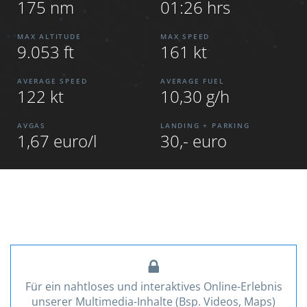
175 nm
01:26 hrs
MAX ALTITUDE
MAX SPEED
9.053 ft
161 kt
AVERAGE SPEED
AVERAGE FUEL
122 kt
10,30 g/h
AVGAS
LANDING + PARKING
1,67 euro/l
30,- euro
Für ein nahtloses und interaktives Online-Erlebnis
unserer Multimedia-Inhalte (Bsp. Videos, Maps)