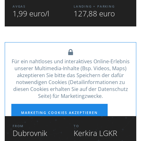
AVGAS
LANDING + PARKING
1,99 euro/l
127,88 euro
Für ein nahtloses und interaktives Online-Erlebnis
unserer Multimedia-Inhalte (Bsp. Videos, Maps)
akzeptieren Sie bitte das Speichern der dafür
notwendigen Cookies (Detailinformationen zu
diesen Cookies erhalten Sie auf der Datenschutz
Seite) für Marketingzwecke.
MARKETING COOKIES AKZEPTIEREN
FROM
TO
Dubrovnik
Kerkira LGKR