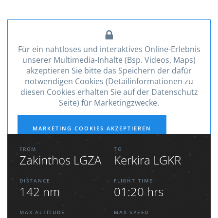
Für ein nahtloses und interaktives Online-Erlebnis
unserer Multimedia-Inhalte (Bsp. Videos, Maps)
akzeptieren Sie bitte das Speichern der dafür
notwendigen Cookies (Detailinformationen zu
diesen Cookies erhalten Sie auf der Datenschutz
Seite) für Marketingzwecke.
MARKETING COOKIES AKZEPTIEREN
FROM
TO
Zakinthos LGZA
Kerkira LGKR
DISTANCE
FLIGHT TIME
142 nm
01:20 hrs
MAX ALTITUDE
MAX SPEED