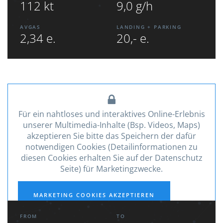
112 kt
9,0 g/h
AVGAS
LANDING + PARKING
2,34 e.
20,- e.
Für ein nahtloses und interaktives Online-Erlebnis
unserer Multimedia-Inhalte (Bsp. Videos, Maps)
akzeptieren Sie bitte das Speichern der dafür
notwendigen Cookies (Detailinformationen zu
diesen Cookies erhalten Sie auf der Datenschutz
Seite) für Marketingzwecke.
MARKETING COOKIES AKZEPTIEREN
FROM
TO