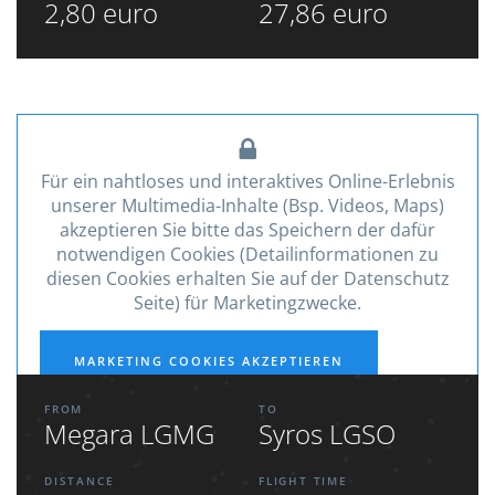
2,80 euro
27,86 euro
Für ein nahtloses und interaktives Online-Erlebnis
unserer Multimedia-Inhalte (Bsp. Videos, Maps)
akzeptieren Sie bitte das Speichern der dafür
notwendigen Cookies (Detailinformationen zu
diesen Cookies erhalten Sie auf der Datenschutz
Seite) für Marketingzwecke.
MARKETING COOKIES AKZEPTIEREN
FROM
TO
Megara LGMG
Syros LGSO
DISTANCE
FLIGHT TIME