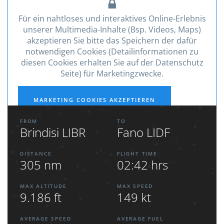
Für ein nahtloses und interaktives Online-Erlebnis
unserer Multimedia-Inhalte (Bsp. Videos, Maps)
akzeptieren Sie bitte das Speichern der dafür
notwendigen Cookies (Detailinformationen zu
diesen Cookies erhalten Sie auf der Datenschutz
Seite) für Marketingzwecke.
MARKETING COOKIES AKZEPTIEREN
FROM
TO
Brindisi LIBR
Fano LIDF
DISTANCE
FLIGHT TIME
305 nm
02:42 hrs
MAX ALTITUDE
MAX SPEED
9.186 ft
149 kt
AVERAGE SPEED
AVERAGE FUEL