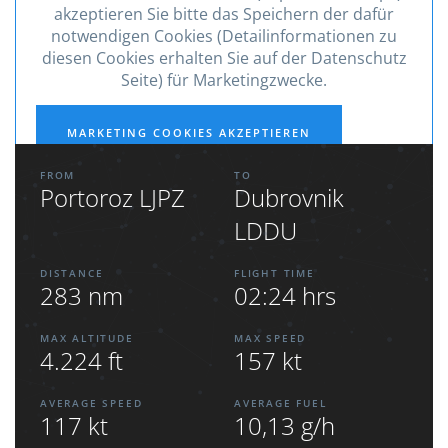
akzeptieren Sie bitte das Speichern der dafür
notwendigen Cookies (Detailinformationen zu
diesen Cookies erhalten Sie auf der Datenschutz
Seite) für Marketingzwecke.
MARKETING COOKIES AKZEPTIEREN
FROM
TO
Portoroz LJPZ
Dubrovnik
LDDU
DISTANCE
FLIGHT TIME
283 nm
02:24 hrs
MAX ALTITUDE
MAX SPEED
4.224 ft
157 kt
AVERAGE SPEED
AVERAGE FUEL
117 kt
10,13 g/h