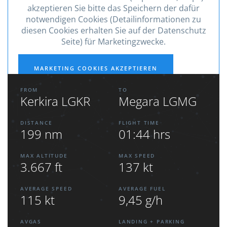
akzeptieren Sie bitte das Speichern der dafür
notwendigen Cookies (Detailinformationen zu
diesen Cookies erhalten Sie auf der Datenschutz
Seite) für Marketingzwecke.
MARKETING COOKIES AKZEPTIEREN
FROM
TO
Kerkira LGKR
Megara LGMG
DISTANCE
FLIGHT TIME
199 nm
01:44 hrs
MAX ALTITUDE
MAX SPEED
3.667 ft
137 kt
AVERAGE SPEED
AVERAGE FUEL
115 kt
9,45 g/h
AVGAS
LANDING + PARKING