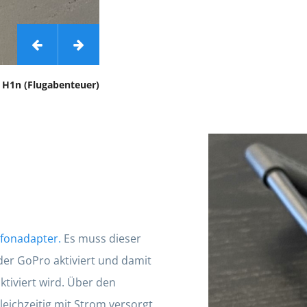
H1n (Flugabenteuer)
Bild 2 von 2
G
fonadapter.
Es muss dieser
 der GoPro aktiviert und damit
tiviert wird. Über den
eichzeitig mit Strom versorgt