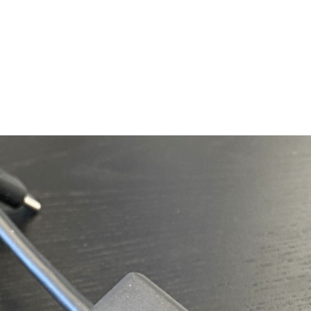
oPro externe Audioquelle (Flugabenteuer)