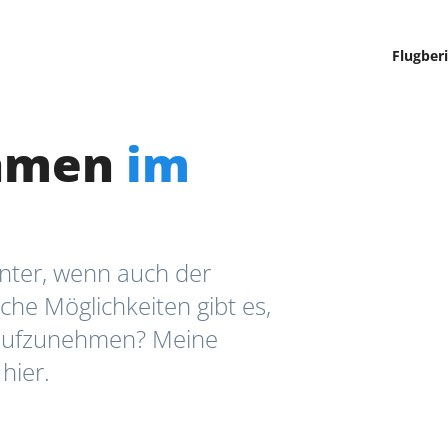
Flugber
hmen
im
anter, wenn auch der
lche Möglichkeiten gibt es,
 aufzunehmen? Meine
hier.