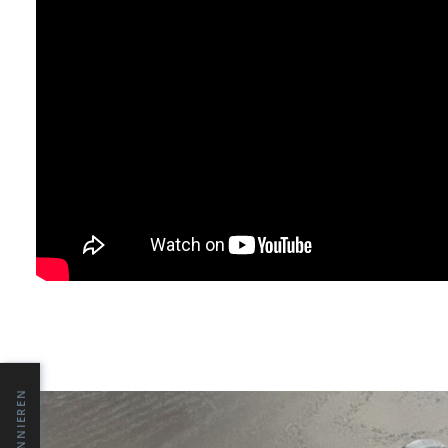
Bild 2 von 2
NFlightCam Digital Audio Rec
ABONNIEREN